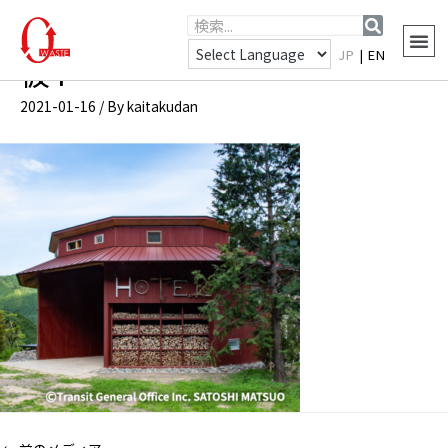
JP
|
EN
仮4
2021-01-16
/ By
kaitakudan