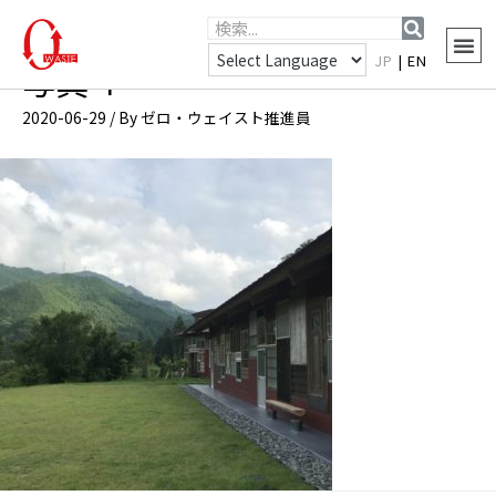
JP
|
EN
写真４
2020-06-29
/ By
ゼロ・ウェイスト推進員