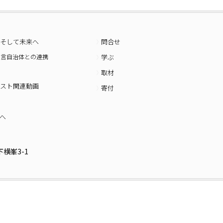
そして未来へ
問合せ
宣言自治体との連携
学ぶ
取材
スト関連動画
寄付
へ
横峯3-1