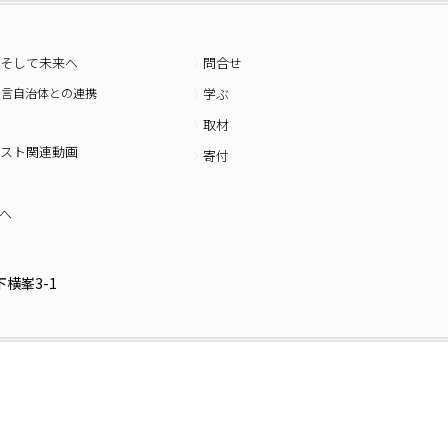
そして未来へ
問合せ
宣言自治体との連携
学ぶ
取材
スト関連動画
寄付
へ
横峯3-1