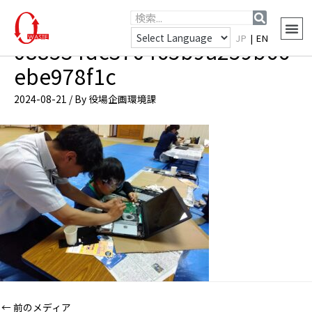
JP
|
EN
088534dc370465b9a259b66
ebe978f1c
2024-08-21
/ By
役場企画環境課
←
前のメディア