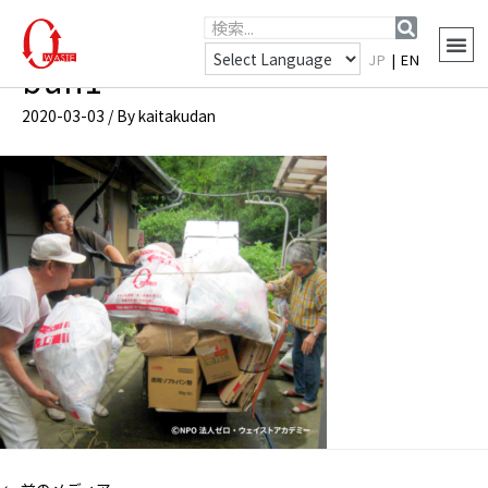
JP
|
EN
bun1
2020-03-03
/ By
kaitakudan