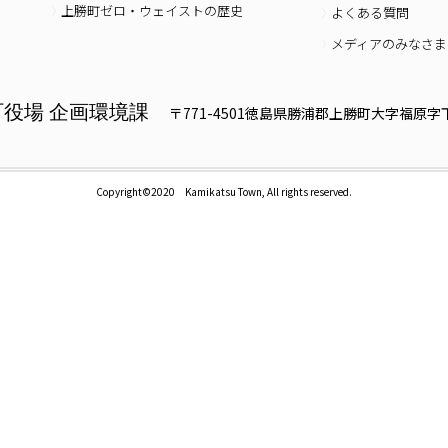
上勝町ゼロ・ウェイストの歴史
よくある質問
メディアのみなさま
町役場 企画環境課
〒771-4501徳島県勝浦郡上勝町大字福原字下
Copyright©2020 Kamikatsu Town, All rights reserved.