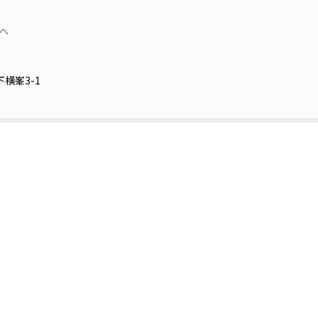
へ
横峯3-1